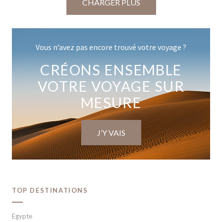
CHARGER PLUS
Vous n’avez pas encore trouvé votre voyage ?
CRÉONS ENSEMBLE
VOTRE VOYAGE SUR
MESURE
J’Y VAIS
TOP DESTINATIONS
Egypte