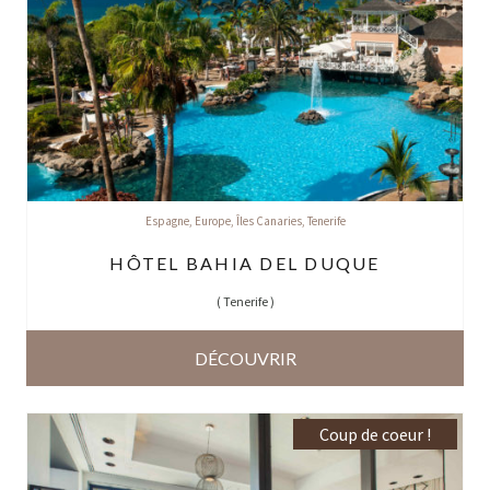
Espagne
,
Europe
,
Îles Canaries
,
Tenerife
HÔTEL BAHIA DEL DUQUE
(
Tenerife
)
DÉCOUVRIR
Coup de coeur !