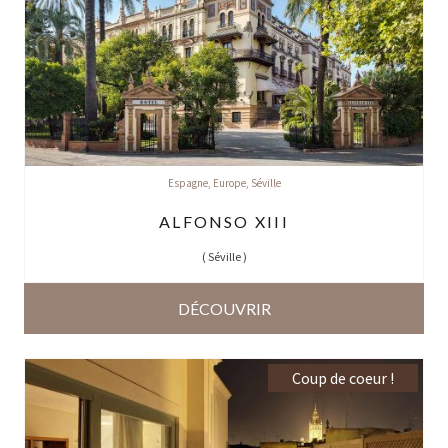
Espagne
,
Europe
,
Séville
ALFONSO XIII
(
Séville
)
DÉCOUVRIR
Coup de coeur !