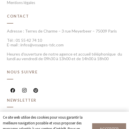
Mentions légales
CONTACT
Adresse : Terres de Charme – 3 rue Meyerbeer – 75009 Paris
Tél : 01 55 42 74 10
E-mail : infos@voyages-tdc.com
Heures d’ouverture de notre agence et accueil téléphonique du
lundi au vendredi de 09h30 à 13h00 et de 14h00 à 18h00
NOUS SUIVRE
NEWSLETTER
Recevoir chaque mois nos dernières inspirations voyage et
Ce site web utilise des cookies pour vous garantir la
offres spéciales
meilleure navigation possible et vous proposer des
messages adaptés à vos centres d’intérêt. Pour en
ACCEPTER