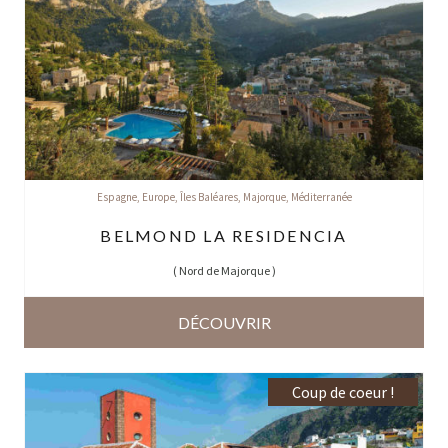
Espagne
,
Europe
,
Îles Baléares
,
Majorque
,
Méditerranée
BELMOND LA RESIDENCIA
(
Nord de Majorque
)
DÉCOUVRIR
Coup de coeur !