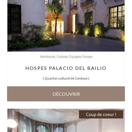
Andalousie
,
Cordoue
,
Espagne
,
Europe
HOSPES PALACIO DEL BAILIO
(
Quartier culturel de Cordoue
)
DÉCOUVRIR
Coup de coeur !