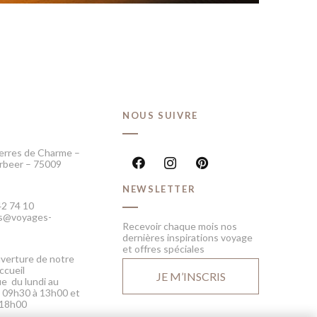
T
NOUS SUIVRE
erres de Charme –
rbeer – 75009
NEWSLETTER
42 74 10
fos@voyages-
Recevoir chaque mois nos
dernières inspirations voyage
et offres spéciales
verture de notre
ccueil
JE M’INSCRIS
e du lundi au
 09h30 à 13h00 et
 18h00