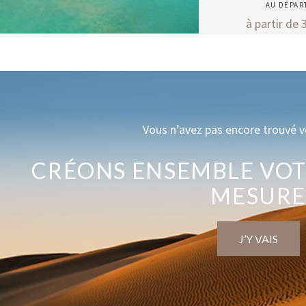
AU DÉPAR
à partir de
Vous n’avez pas encore trouvé v
CRÉONS ENSEMBLE VOT
MESUR
J’Y VAIS