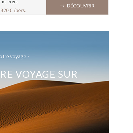
T DE
PARIS
DÉCOUVRIR
3320
€ /pers.
otre voyage ?
RE VOYAGE SUR
E