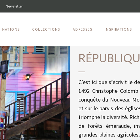
Newsletter
TINATIONS
COLLECTIONS
ADRESSES
INSPIRATIONS
RÉPUBLIQU
C’est ici que s’écrivit l
1492 Christophe Colomb c
conquête du Nouveau Mon
et sur le parvis des égli
triomphe la diversité. Ri
de forêts émeraude, im
grandes plaines agricoles…