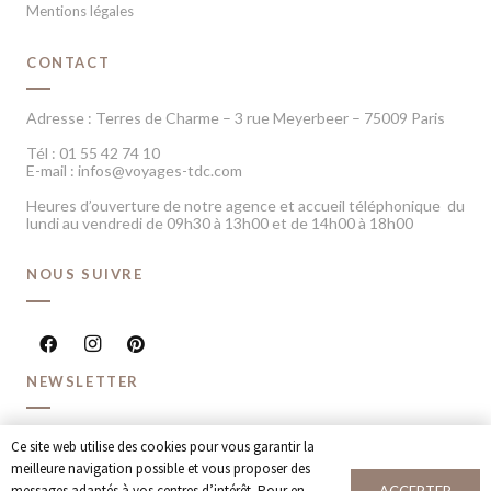
Mentions légales
CONTACT
Adresse : Terres de Charme – 3 rue Meyerbeer – 75009 Paris
Tél : 01 55 42 74 10
E-mail : infos@voyages-tdc.com
Heures d’ouverture de notre agence et accueil téléphonique du
lundi au vendredi de 09h30 à 13h00 et de 14h00 à 18h00
NOUS SUIVRE
NEWSLETTER
Recevoir chaque mois nos dernières inspirations voyage et
Ce site web utilise des cookies pour vous garantir la
offres spéciales
meilleure navigation possible et vous proposer des
messages adaptés à vos centres d’intérêt. Pour en
ACCEPTER