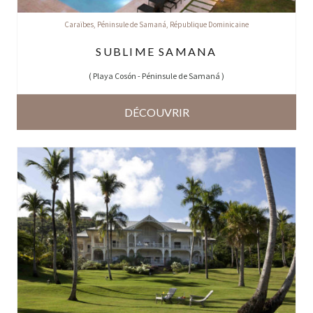
Caraïbes
,
Péninsule de Samaná
,
République Dominicaine
SUBLIME SAMANA
(
Playa Cosón - Péninsule de Samaná
)
DÉCOUVRIR