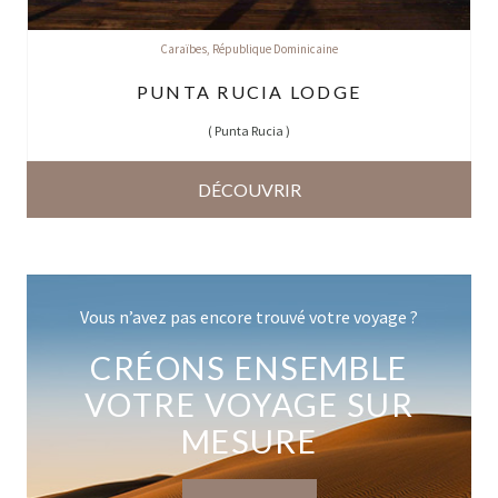
Caraïbes
,
République Dominicaine
PUNTA RUCIA LODGE
(
Punta Rucia
)
DÉCOUVRIR
Vous n’avez pas encore trouvé votre voyage ?
CRÉONS ENSEMBLE
VOTRE VOYAGE SUR
MESURE