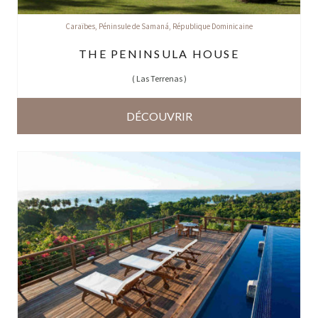
Caraïbes
,
Péninsule de Samaná
,
République Dominicaine
THE PENINSULA HOUSE
(
Las Terrenas
)
DÉCOUVRIR