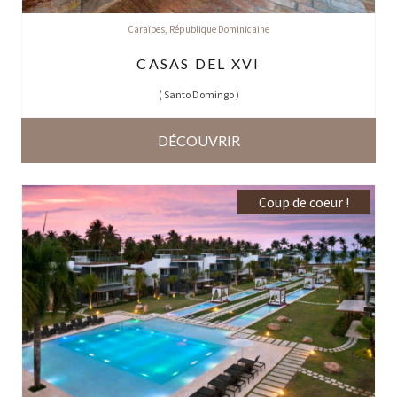
Caraïbes
,
République Dominicaine
CASAS DEL XVI
(
Santo Domingo
)
DÉCOUVRIR
Coup de coeur !