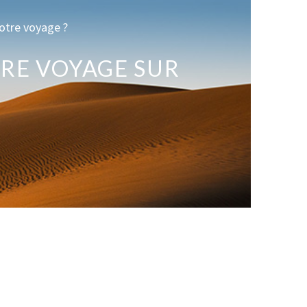
otre voyage ?
RE VOYAGE SUR
E