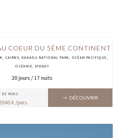
 AU COEUR DU 5ÈME CONTINENT
CK
,
CAIRNS
,
KAKADU NATIONAL PARK
,
OCÉAN PACIFIQUE
,
OCÉANIE
,
SYDNEY
20
jours /
17
nuits
T DE
PARIS
DÉCOUVRIR
3940
€ /pers.