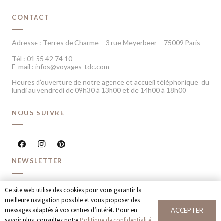
CONTACT
Adresse : Terres de Charme – 3 rue Meyerbeer – 75009 Paris
Tél : 01 55 42 74 10
E-mail : infos@voyages-tdc.com
Heures d’ouverture de notre agence et accueil téléphonique du
lundi au vendredi de 09h30 à 13h00 et de 14h00 à 18h00
NOUS SUIVRE
NEWSLETTER
Recevoir chaque mois nos dernières inspirations voyage et
Ce site web utilise des cookies pour vous garantir la
offres spéciales
meilleure navigation possible et vous proposer des
messages adaptés à vos centres d’intérêt. Pour en
ACCEPTER
JE M’INSCRIS
savoir plus, consultez notre
Politique de confidentialité