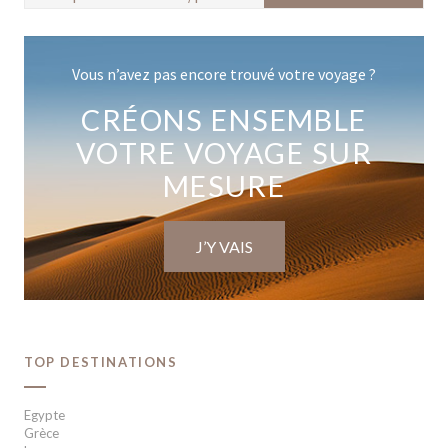
Vous n’avez pas encore trouvé votre voyage ?
CRÉONS ENSEMBLE
VOTRE VOYAGE SUR
MESURE
J’Y VAIS
TOP DESTINATIONS
Egypte
Grèce