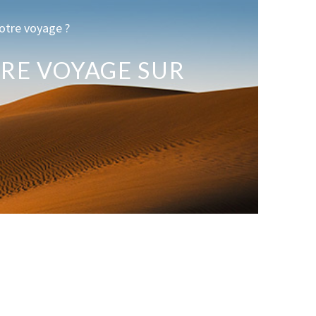
otre voyage ?
RE VOYAGE SUR
E