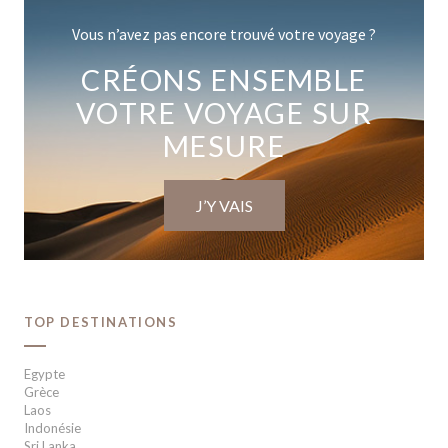
Vous n’avez pas encore trouvé votre voyage ?
CRÉONS ENSEMBLE
VOTRE VOYAGE SUR
MESURE
J’Y VAIS
TOP DESTINATIONS
Egypte
Grèce
Laos
Indonésie
Sri Lanka