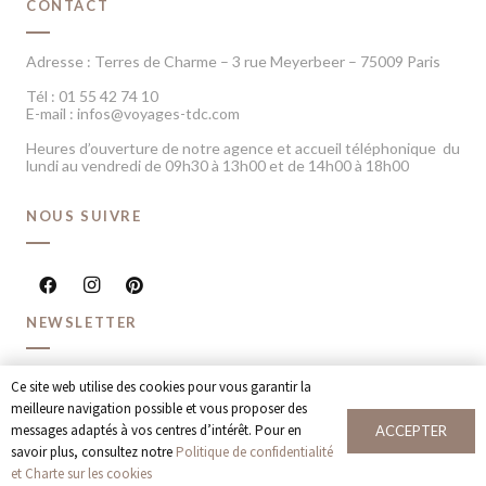
CONTACT
Adresse : Terres de Charme – 3 rue Meyerbeer – 75009 Paris
Tél : 01 55 42 74 10
E-mail : infos@voyages-tdc.com
Heures d’ouverture de notre agence et accueil téléphonique du
lundi au vendredi de 09h30 à 13h00 et de 14h00 à 18h00
NOUS SUIVRE
NEWSLETTER
Recevoir chaque mois nos dernières inspirations voyage et
Ce site web utilise des cookies pour vous garantir la
offres spéciales
meilleure navigation possible et vous proposer des
messages adaptés à vos centres d’intérêt. Pour en
ACCEPTER
JE M’INSCRIS
savoir plus, consultez notre
Politique de confidentialité
et Charte sur les cookies