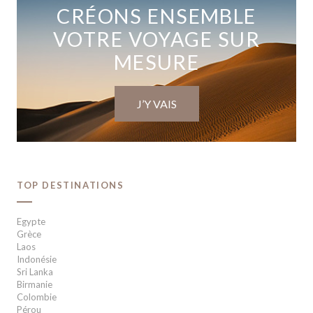
CRÉONS ENSEMBLE
VOTRE VOYAGE SUR
MESURE
J’Y VAIS
TOP DESTINATIONS
Egypte
Grèce
Laos
Indonésie
Sri Lanka
Birmanie
Colombie
Pérou