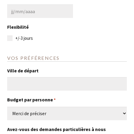
MM
slash
JJ
AAAA
slash
Flexibilité
MM
+/-3 jours
slash
AAAA
VOS PRÉFÉRENCES
Ville de départ
Budget par personne
*
Avez-vous des demandes particulières à nous