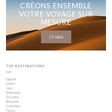
CRÉONS ENSEMBLE
VOTRE VOYAGE SUR
MESURE
J’Y VAIS
TOP DESTINATIONS
Egypte
Grèce
Laos
Indonésie
Sri Lanka
Birmanie
Colombie
Pérou