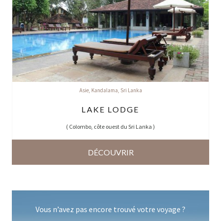
Asie
,
Kandalama
,
Sri Lanka
LAKE LODGE
(
Colombo, côte ouest du Sri Lanka
)
DÉCOUVRIR
Vous n’avez pas encore trouvé votre voyage ?