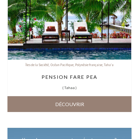
Îles de la Société
,
Océan Pacifique
,
Polynésie française
,
Taha'a
PENSION FARE PEA
(
Tahaa
)
DÉCOUVRIR