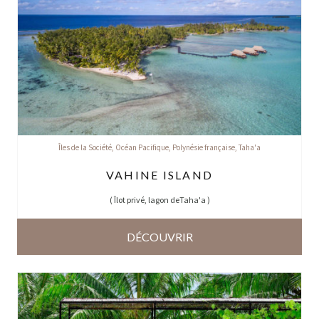
Îles de la Société
,
Océan Pacifique
,
Polynésie française
,
Taha'a
VAHINE ISLAND
(
Îlot privé, lagon deTaha'a
)
DÉCOUVRIR