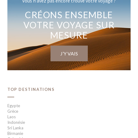
Vous n’avez pas encore trouvé votre voyage ?
CRÉONS ENSEMBLE
VOTRE VOYAGE SUR
MESURE
J’Y VAIS
TOP DESTINATIONS
Egypte
Grèce
Laos
Indonésie
Sri Lanka
Birmanie