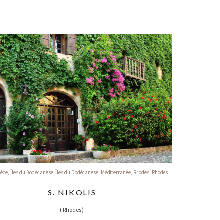
rèce
,
Îles du Dodécanèse
,
Îles du Dodécanèse
,
Méditerranée
,
Rhodes
,
Rhodes
S. NIKOLIS
(
Rhodes
)