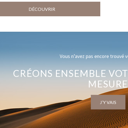
DÉCOUVRIR
Vous n’avez pas encore trouvé v
CRÉONS ENSEMBLE VOT
MESUR
J’Y VAIS