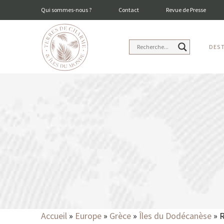
Qui sommes-nous ?
Contact
Revue de Presse
DES
Accueil
»
Europe
»
Grèce
»
Îles du Dodécanèse
»