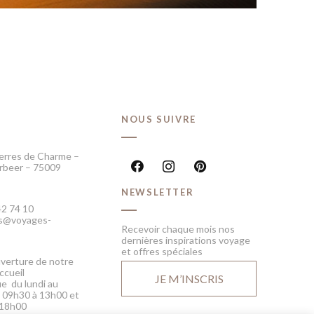
T
NOUS SUIVRE
erres de Charme –
rbeer – 75009
NEWSLETTER
42 74 10
fos@voyages-
Recevoir chaque mois nos
dernières inspirations voyage
et offres spéciales
verture de notre
ccueil
JE M’INSCRIS
e du lundi au
 09h30 à 13h00 et
 18h00