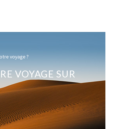
otre voyage ?
RE VOYAGE SUR
E