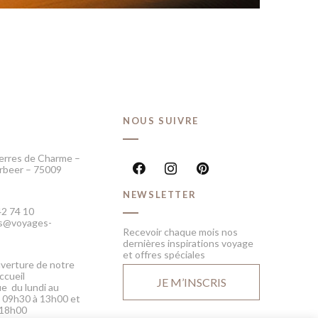
T
NOUS SUIVRE
erres de Charme –
rbeer – 75009
NEWSLETTER
42 74 10
fos@voyages-
Recevoir chaque mois nos
dernières inspirations voyage
et offres spéciales
verture de notre
ccueil
JE M’INSCRIS
e du lundi au
 09h30 à 13h00 et
 18h00