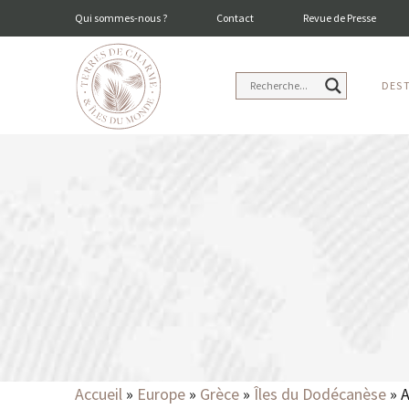
Qui sommes-nous ?
Contact
Revue de Presse
DES
Accueil
»
Europe
»
Grèce
»
Îles du Dodécanèse
»
A