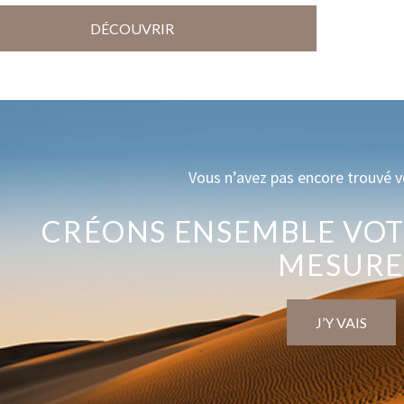
DÉCOUVRIR
Vous n’avez pas encore trouvé v
CRÉONS ENSEMBLE VOT
MESUR
J’Y VAIS