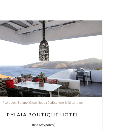
Astypalea
,
Europe
,
Grèce
,
Îles du Dodécanèse
,
Méditerranée
PYLAIA BOUTIQUE HOTEL
(
Île d'Astypalea
)