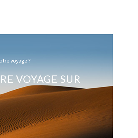
otre voyage ?
RE VOYAGE SUR
E