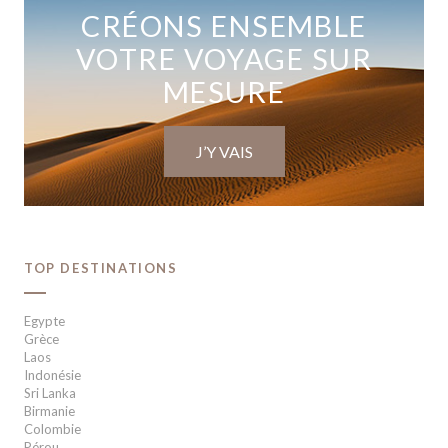
CRÉONS ENSEMBLE
VOTRE VOYAGE SUR
MESURE
J’Y VAIS
TOP DESTINATIONS
Egypte
Grèce
Laos
Indonésie
Sri Lanka
Birmanie
Colombie
Pérou