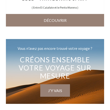
(
Entre El Calafate et le Perito Moreno
)
DÉCOUVRIR
Vous n’avez pas encore trouvé votre voyage ?
CRÉONS ENSEMBLE
VOTRE VOYAGE SUR
MESURE
J’Y VAIS