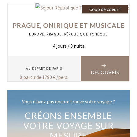
Coup de coeur !
PRAGUE, ONIRIQUE ET MUSICALE
EUROPE
,
PRAGUE
,
RÉPUBLIQUE TCHÈQUE
4
jours /
3
nuits
AU DÉPART DE
PARIS
DÉCOUVRIR
à partir de
1790
€ /pers.
Vous n’avez pas encore trouvé votre voyage ?
CRÉONS ENSEMBLE
VOTRE VOYAGE SUR
MESURE