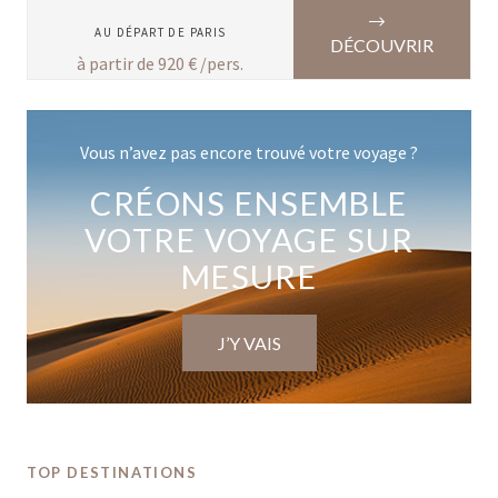
AU DÉPART DE
PARIS
DÉCOUVRIR
à partir de
920
€ /pers.
Vous n’avez pas encore trouvé votre voyage ?
CRÉONS ENSEMBLE
VOTRE VOYAGE SUR
MESURE
J’Y VAIS
TOP DESTINATIONS