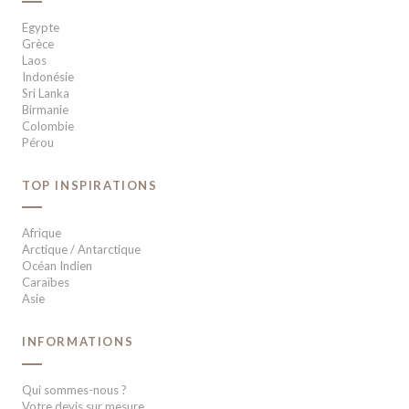
Egypte
Grèce
Laos
Indonésie
Sri Lanka
Birmanie
Colombie
Pérou
TOP INSPIRATIONS
Afrique
Arctique / Antarctique
Océan Indien
Caraïbes
Asie
INFORMATIONS
Qui sommes-nous ?
Votre devis sur mesure