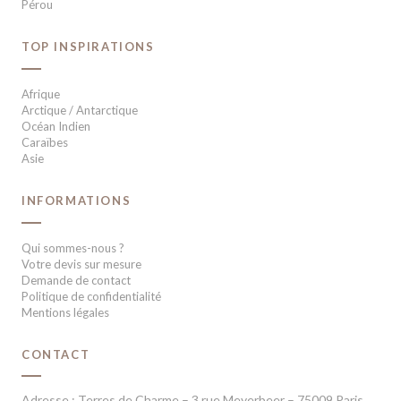
Pérou
TOP INSPIRATIONS
Afrique
Arctique / Antarctique
Océan Indien
Caraïbes
Asie
INFORMATIONS
Qui sommes-nous ?
Votre devis sur mesure
Demande de contact
Politique de confidentialité
Mentions légales
CONTACT
Adresse : Terres de Charme – 3 rue Meyerbeer – 75009 Paris