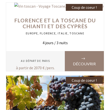
Coup de coeur !
FLORENCE ET LA TOSCANE DU
CHIANTI ET DES CYPRÈS
EUROPE
,
FLORENCE
,
ITALIE
,
TOSCANE
4
jours /
3
nuits
AU DÉPART DE
PARIS
DÉCOUVRIR
à partir de
2070
€ /pers.
Coup de coeur !