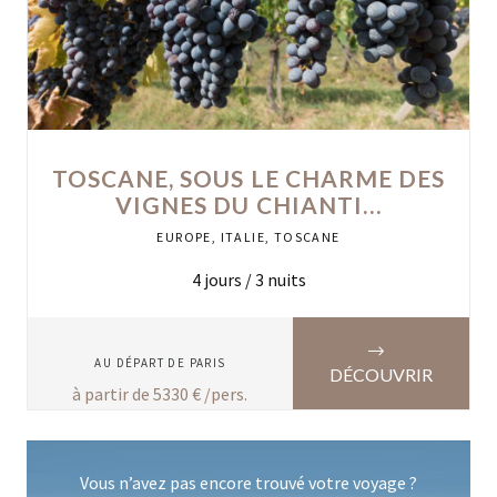
TOSCANE, SOUS LE CHARME DES
VIGNES DU CHIANTI…
EUROPE
,
ITALIE
,
TOSCANE
4
jours /
3
nuits
AU DÉPART DE
PARIS
DÉCOUVRIR
à partir de
5330
€ /pers.
Vous n’avez pas encore trouvé votre voyage ?