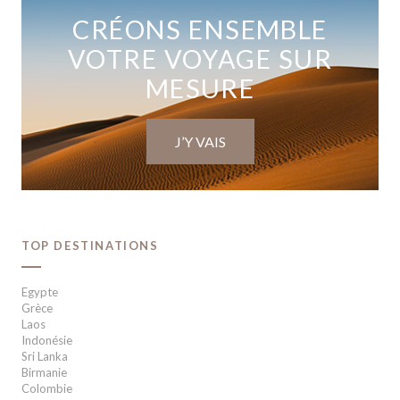
CRÉONS ENSEMBLE
VOTRE VOYAGE SUR
MESURE
J’Y VAIS
TOP DESTINATIONS
Egypte
Grèce
Laos
Indonésie
Sri Lanka
Birmanie
Colombie