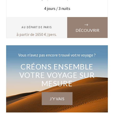
4
jours /
3
nuits
AU DÉPART DE
PARIS
DÉCOUVRIR
à partir de
1650
€ /pers.
Vous n’avez pas encore trouvé votre voyage ?
CRÉONS ENSEMBLE
VOTRE VOYAGE SUR
MESURE
J’Y VAIS