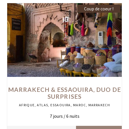
Coup de coeur !
MARRAKECH & ESSAOUIRA, DUO DE
SURPRISES
AFRIQUE
,
ATLAS
,
ESSAOUIRA
,
MAROC
,
MARRAKECH
7
jours /
6
nuits