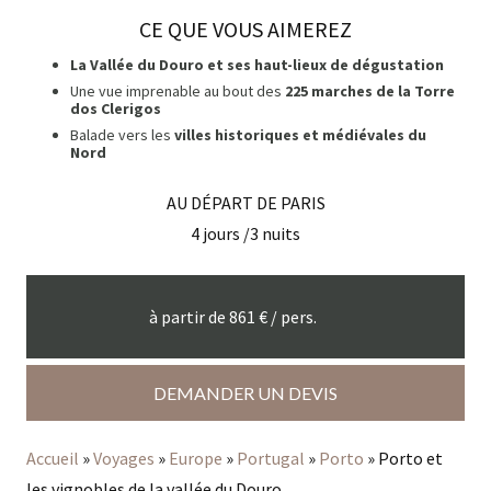
CE QUE VOUS AIMEREZ
La Vallée du Douro et ses haut-lieux de dégustation
Une vue imprenable au bout des
225 marches de la Torre
dos Clerigos
Balade vers les
villes historiques et médiévales du
Nord
AU DÉPART DE
PARIS
4
jours /
3
nuits
à partir de
861
€ / pers.
DEMANDER UN DEVIS
Accueil
»
Voyages
»
Europe
»
Portugal
»
Porto
»
Porto et
les vignobles de la vallée du Douro