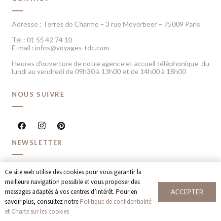
Adresse : Terres de Charme – 3 rue Meyerbeer – 75009 Paris
Tél : 01 55 42 74 10
E-mail : infos@voyages-tdc.com
Heures d’ouverture de notre agence et accueil téléphonique du
lundi au vendredi de 09h30 à 13h00 et de 14h00 à 18h00
NOUS SUIVRE
NEWSLETTER
Recevoir chaque mois nos dernières inspirations voyage et
Ce site web utilise des cookies pour vous garantir la
offres spéciales
meilleure navigation possible et vous proposer des
messages adaptés à vos centres d’intérêt. Pour en
ACCEPTER
JE M’INSCRIS
savoir plus, consultez notre
Politique de confidentialité
et Charte sur les cookies