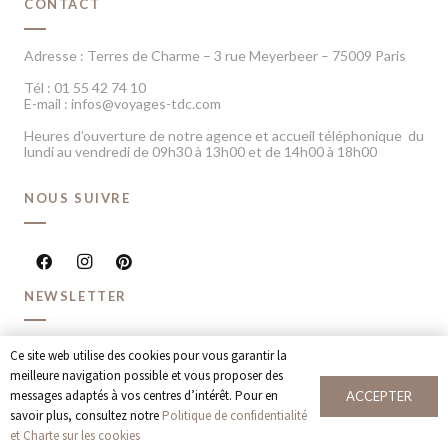
CONTACT
Adresse : Terres de Charme – 3 rue Meyerbeer – 75009 Paris
Tél : 01 55 42 74 10
E-mail : infos@voyages-tdc.com
Heures d’ouverture de notre agence et accueil téléphonique du
lundi au vendredi de 09h30 à 13h00 et de 14h00 à 18h00
NOUS SUIVRE
NEWSLETTER
Recevoir chaque mois nos dernières inspirations voyage et
Ce site web utilise des cookies pour vous garantir la
offres spéciales
meilleure navigation possible et vous proposer des
messages adaptés à vos centres d’intérêt. Pour en
ACCEPTER
JE M’INSCRIS
savoir plus, consultez notre
Politique de confidentialité
et Charte sur les cookies