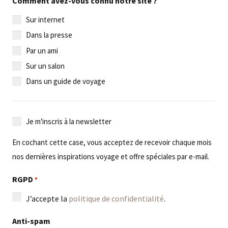
Comment avez-vous connu notre site ?
Sur internet
Dans la presse
Par un ami
Sur un salon
Dans un guide de voyage
Je
Je m'inscris à la newsletter
m'inscris
En cochant cette case, vous acceptez de recevoir chaque mois
à
nos dernières inspirations voyage et offre spéciales par e-mail.
la
newsletter
RGPD
*
J’accepte la
politique de confidentialité
.
Anti-spam