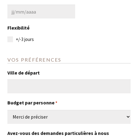
MM
slash
JJ
AAAA
slash
Flexibilité
MM
+/-3 jours
slash
AAAA
VOS PRÉFÉRENCES
Ville de départ
Budget par personne
*
Avez-vous des demandes particulières à nous