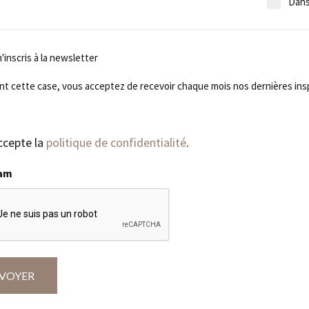
Dans
'inscris à la newsletter
is
t cette case, vous acceptez de recevoir chaque mois nos dernières inspi
ter
ccepte la
politique de confidentialité
.
pam