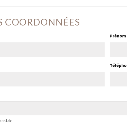
S COORDONNÉES
Prénom
Télépho
e
postale