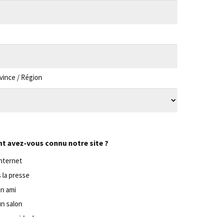
ovince / Région
 avez-vous connu notre site ?
internet
 la presse
un ami
un salon