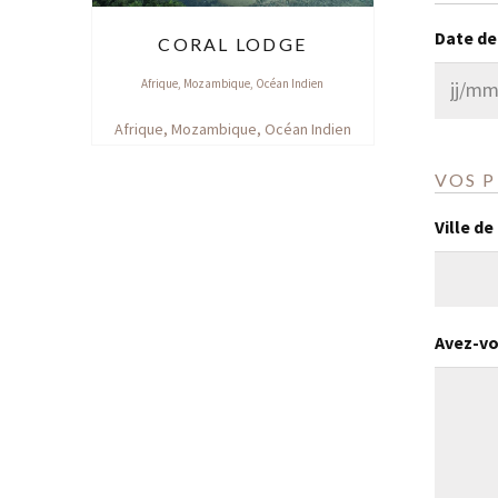
Date de
CORAL LODGE
Afrique
,
Mozambique
,
Océan Indien
JJ
Afrique
,
Mozambique
,
Océan Indien
slash
MM
VOS 
slash
Ville de
AAAA
Avez-vo