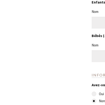
Enfants 
Nom
Bébés (-
Nom
INFO
Avez-vou
Oui
Non