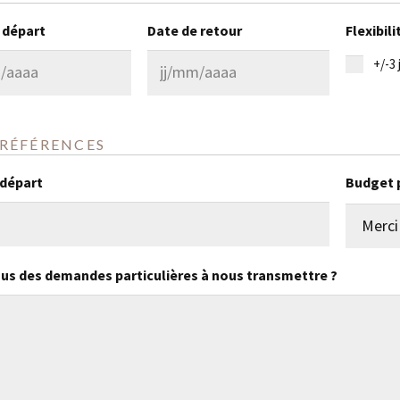
 départ
Date de retour
Flexibili
+/-3 
JJ
slash
MM
PRÉFÉRENCES
slash
 départ
Budget 
AAAA
us des demandes particulières à nous transmettre ?