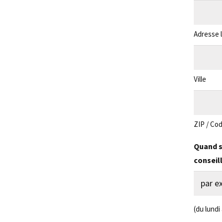
Adresse l
Ville
ZIP / Cod
Quand s
conseil
(du lundi