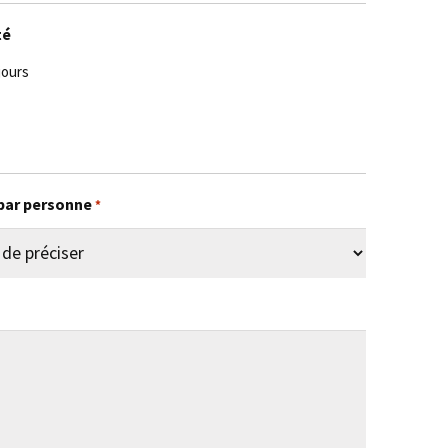
té
jours
par personne
*