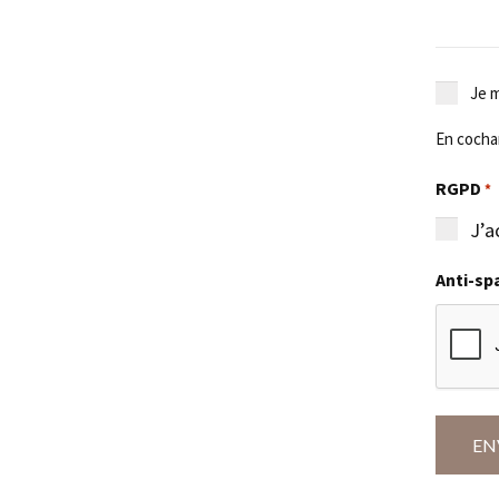
Je
Je m
m'inscr
En cochan
à
la
RGPD
*
newslet
J’a
Anti-s