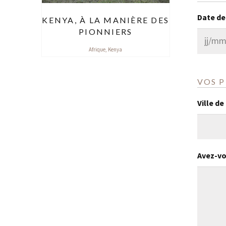
Date de
KENYA, À LA MANIÈRE DES
PIONNIERS
JJ
Afrique
,
Kenya
slash
MM
VOS 
slash
Ville de
AAAA
Avez-vo