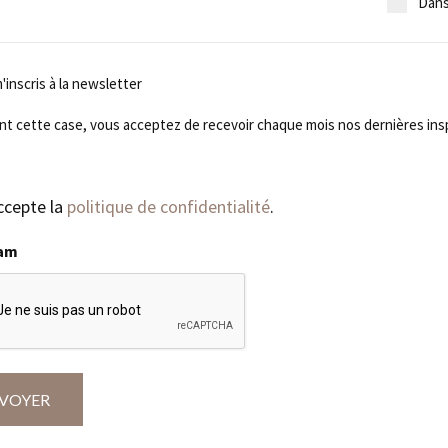
Dans
'inscris à la newsletter
is
t cette case, vous acceptez de recevoir chaque mois nos dernières inspi
ter
ccepte la
politique de confidentialité
.
pam