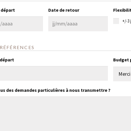
 départ
Date de retour
Flexibili
+/-3 
JJ
slash
MM
PRÉFÉRENCES
slash
 départ
Budget 
AAAA
us des demandes particulières à nous transmettre ?