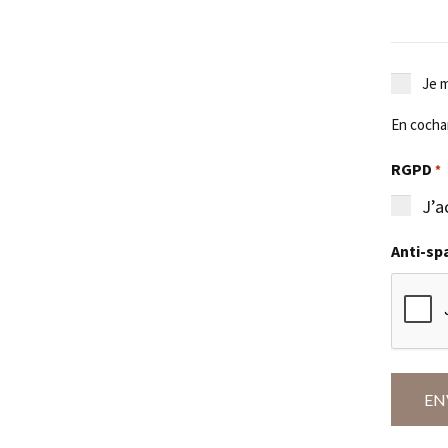
Je
Je m
m'inscr
En cochan
à
la
RGPD
*
newslet
J’a
Anti-s