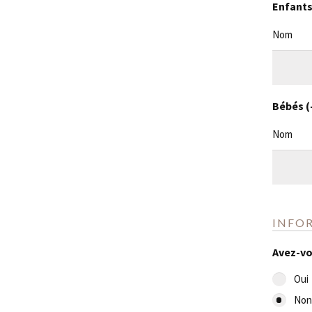
Enfants 
Nom
Bébés (-
Nom
INFO
Avez-vou
Oui
Non