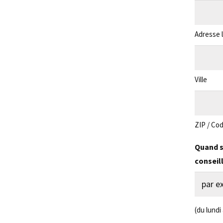
Adresse l
Ville
ZIP / Cod
Quand s
conseil
(du lundi