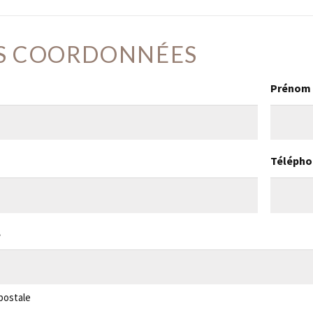
S COORDONNÉES
Prénom
Télépho
e
postale