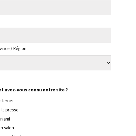
ovince / Région
 avez-vous connu notre site ?
internet
 la presse
un ami
un salon