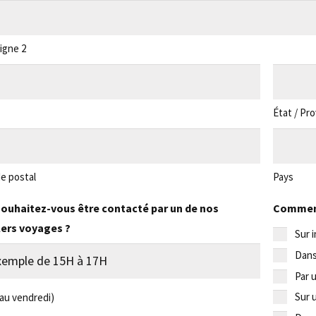
igne 2
État / Pr
e postal
Pays
ouhaitez-vous être contacté par un de nos
Comment
lers voyages ?
Sur 
Dans
Par 
Sur 
 au vendredi)