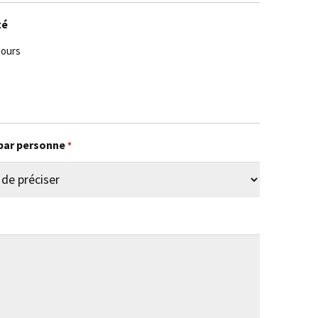
té
jours
par personne
*