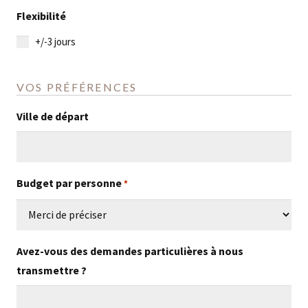
slash
Flexibilité
MM
+/-3 jours
slash
AAAA
VOS PRÉFÉRENCES
Ville de départ
Budget par personne
*
Avez-vous des demandes particulières à nous
transmettre ?