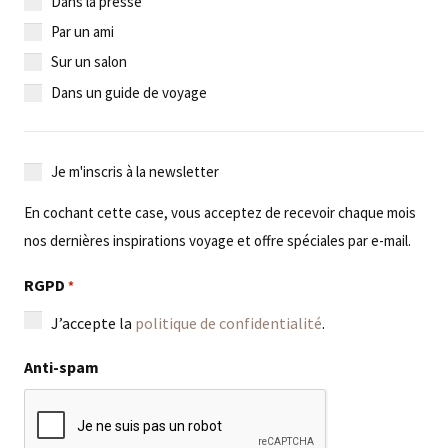
Dans la presse
Par un ami
Sur un salon
Dans un guide de voyage
Je
Je m'inscris à la newsletter
m'inscris
En cochant cette case, vous acceptez de recevoir chaque mois
à
nos dernières inspirations voyage et offre spéciales par e-mail.
la
newsletter
RGPD
*
J’accepte la
politique de confidentialité
.
Anti-spam