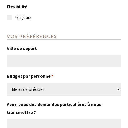
slash
Flexibilité
MM
+/-3 jours
slash
AAAA
VOS PRÉFÉRENCES
Ville de départ
Budget par personne
*
Avez-vous des demandes particulières à nous
transmettre ?