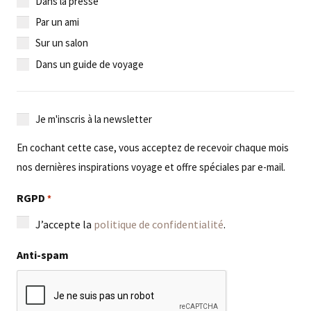
Dans la presse
Par un ami
Sur un salon
Dans un guide de voyage
Je
Je m'inscris à la newsletter
m'inscris
En cochant cette case, vous acceptez de recevoir chaque mois
à
nos dernières inspirations voyage et offre spéciales par e-mail.
la
newsletter
RGPD
*
J’accepte la
politique de confidentialité
.
Anti-spam