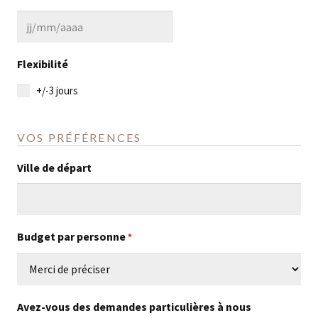
MM
slash
JJ
AAAA
slash
Flexibilité
MM
+/-3 jours
slash
AAAA
VOS PRÉFÉRENCES
Ville de départ
Budget par personne
*
Avez-vous des demandes particulières à nous