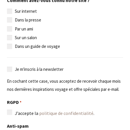
Comment avez-vous connu notre site ?
Sur internet
Dans la presse
Par un ami
Sur un salon
Dans un guide de voyage
Je
Je m'inscris à la newsletter
m'inscris
En cochant cette case, vous acceptez de recevoir chaque mois
à
nos dernières inspirations voyage et offre spéciales par e-mail.
la
newsletter
RGPD
*
J’accepte la
politique de confidentialité
.
Anti-spam