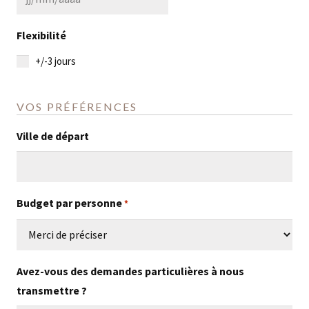
JJ
AAAA
slash
Flexibilité
MM
+/-3 jours
slash
AAAA
VOS PRÉFÉRENCES
Ville de départ
Budget par personne
*
Avez-vous des demandes particulières à nous
transmettre ?