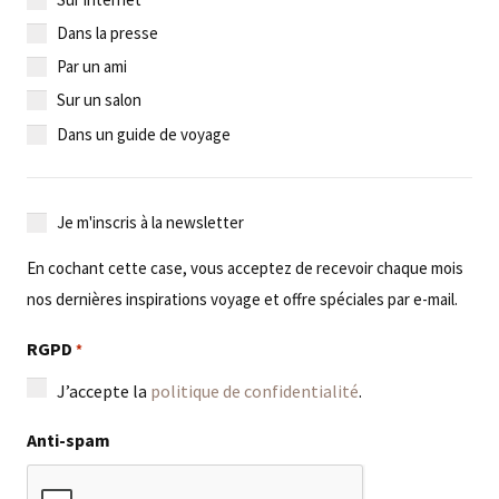
Dans la presse
Par un ami
Sur un salon
Dans un guide de voyage
Je
Je m'inscris à la newsletter
m'inscris
En cochant cette case, vous acceptez de recevoir chaque mois
à
nos dernières inspirations voyage et offre spéciales par e-mail.
la
newsletter
RGPD
*
J’accepte la
politique de confidentialité
.
Anti-spam