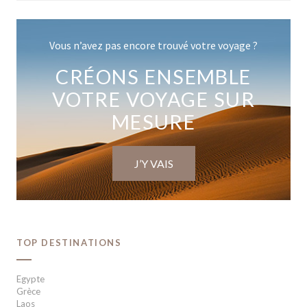
Vous n’avez pas encore trouvé votre voyage ?
CRÉONS ENSEMBLE
VOTRE VOYAGE SUR
MESURE
J’Y VAIS
TOP DESTINATIONS
Egypte
Grèce
Laos