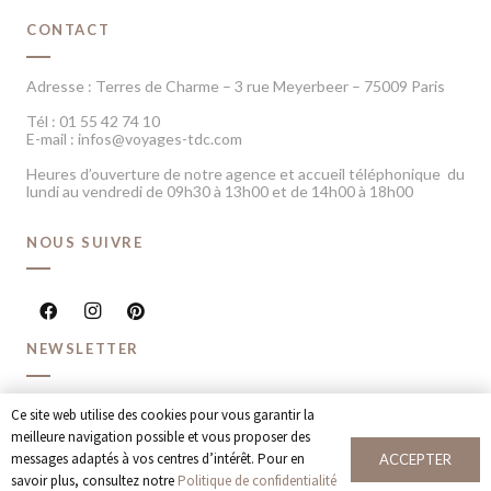
CONTACT
Adresse : Terres de Charme – 3 rue Meyerbeer – 75009 Paris
Tél : 01 55 42 74 10
E-mail : infos@voyages-tdc.com
Heures d’ouverture de notre agence et accueil téléphonique du
lundi au vendredi de 09h30 à 13h00 et de 14h00 à 18h00
NOUS SUIVRE
NEWSLETTER
Recevoir chaque mois nos dernières inspirations voyage et
Ce site web utilise des cookies pour vous garantir la
offres spéciales
meilleure navigation possible et vous proposer des
messages adaptés à vos centres d’intérêt. Pour en
ACCEPTER
JE M’INSCRIS
savoir plus, consultez notre
Politique de confidentialité