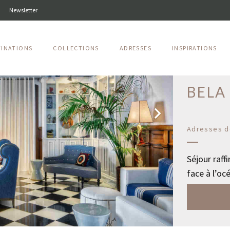
Newsletter
TINATIONS
COLLECTIONS
ADRESSES
INSPIRATIONS
Algarve
BELA
Adresses d
Séjour raff
face à l’oc