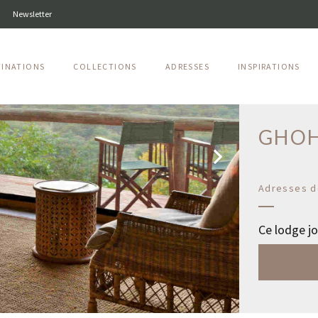
Newsletter
TINATIONS
COLLECTIONS
ADRESSES
INSPIRATIONS
Savuti - Pa
GHOH
Adresses d
Ce lodge jo