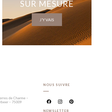
SUR MESURE
J’Y VAIS
T
NOUS SUIVRE
erres de Charme –
rbeer – 75009
NEWSLETTER