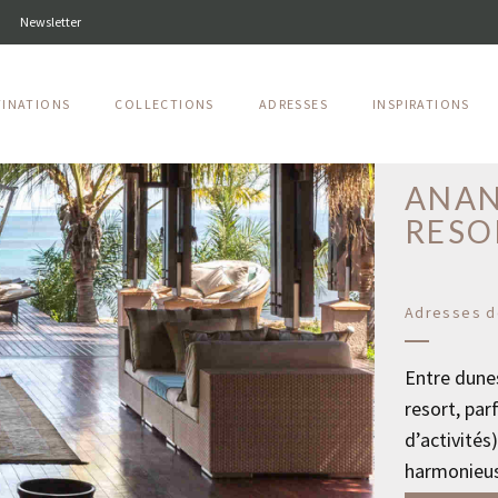
Newsletter
TINATIONS
COLLECTIONS
ADRESSES
INSPIRATIONS
Île de Baza
ANAN
RESO
Adresses d
Entre dunes
resort, par
d’activités
harmonieus