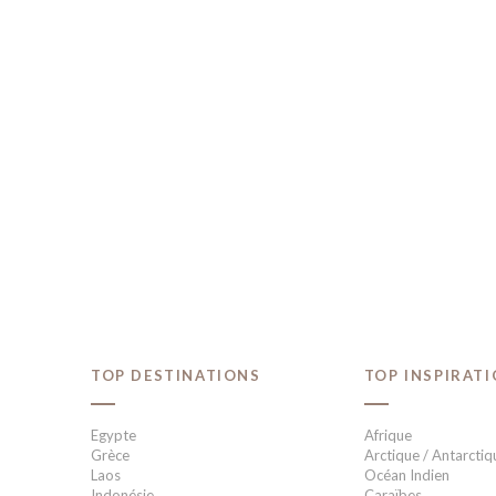
TOP DESTINATIONS
TOP INSPIRAT
Egypte
Afrique
Grèce
Arctique / Antarctiq
Laos
Océan Indien
Indonésie
Caraïbes