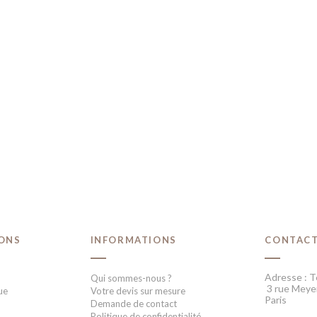
IONS
INFORMATIONS
CONTAC
Adresse : T
Qui sommes-nous ?
3 rue Meye
ue
Votre devis sur mesure
Paris
Demande de contact
Politique de confidentialité