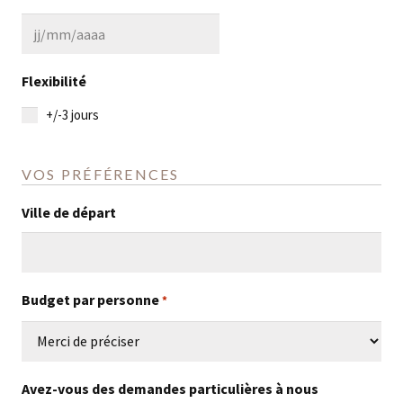
MM
slash
JJ
AAAA
slash
Flexibilité
MM
+/-3 jours
slash
AAAA
VOS PRÉFÉRENCES
Ville de départ
Budget par personne
*
Avez-vous des demandes particulières à nous