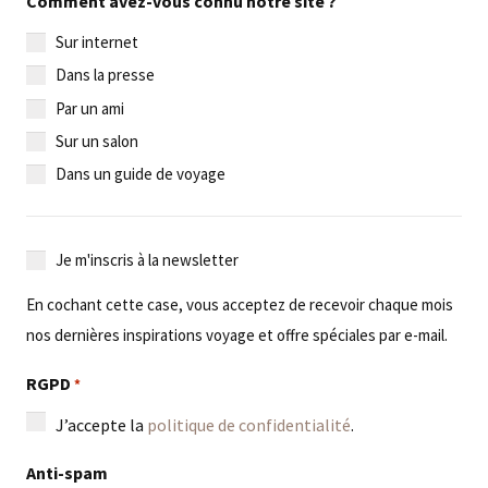
Comment avez-vous connu notre site ?
Sur internet
Dans la presse
Par un ami
Sur un salon
Dans un guide de voyage
Je
Je m'inscris à la newsletter
m'inscris
En cochant cette case, vous acceptez de recevoir chaque mois
à
nos dernières inspirations voyage et offre spéciales par e-mail.
la
newsletter
RGPD
*
J’accepte la
politique de confidentialité
.
Anti-spam